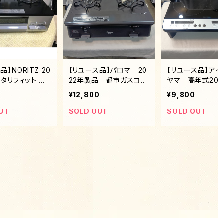
品】NORITZ 20
【リユース品】パロマ 20
【リユース品】ア
タリフィット 都
22年製品 都市ガスコン
ヤマ 高年式20
A ホーロートッ
ロ グリル無しタイプ
口IHコンロ 専
¥12,800
¥9,800
し両面焼きグリル
セット
コンロ
UT
SOLD OUT
SOLD OUT