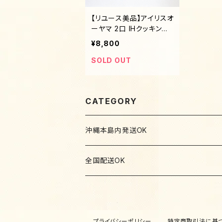
【リユース美品】アイリスオ
ーヤマ 2口 IHクッキング
ヒーター 工事不要 1400
¥8,800
W 100V 脚付き ブラック
SOLD OUT
CATEGORY
沖縄本島内発送OK
家具
全国配送OK
テーブル
家電
パソコン・カメラ
ソファ
冷蔵庫・冷凍庫
インテリア小物・日用雑貨
照明
プライバシーポリシー
特定商取引法に基