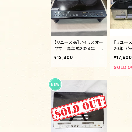
【リユース品】アイリスオー
【リユース
ヤマ 高年式2024年 ２
20年 ピッ
口 IHコンロ 専用スタ
市ガス13
¥12,800
¥17,800
ンド付き
プ 水無
2口ガス
SOLD O