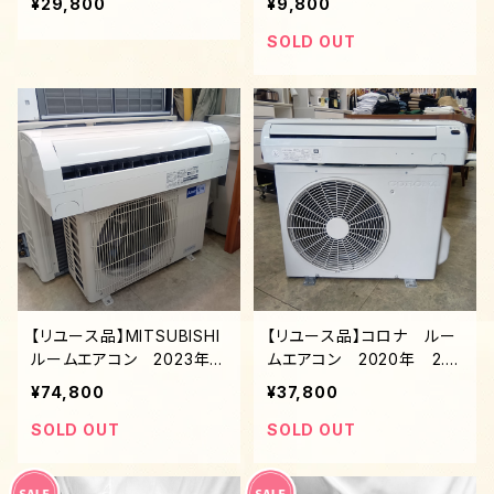
¥29,800
¥9,800
SOLD OUT
【リユース品】MITSUBISHI
【リユース品】コロナ ルー
ルームエアコン 2023年
ムエアコン 2020年 2.2
2.8KW （8～12畳）冷暖
kw（6～9畳）冷房専用 標
¥74,800
¥37,800
標準工賃込み
準工賃込み
SOLD OUT
SOLD OUT