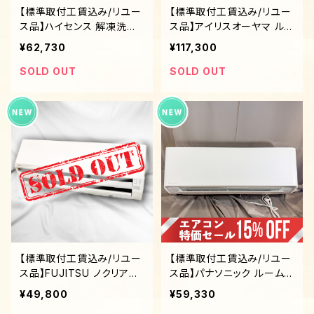
【標準取付工賃込み/リユー
【標準取付工賃込み/リユー
ス品】ハイセンス 解凍洗浄
ス品】アイリスオーヤマ ル
機能付きエアコン 4.0kW 2
ームエアコン IHF-6307G
¥62,730
¥117,300
022年式( 11畳〜17畳対応
6.3kW (17畳〜26畳) 200
)200V
V いたわりエコモード 内部
SOLD OUT
SOLD OUT
清浄機能
【標準取付工賃込み/リユー
【標準取付工賃込み/リユー
ス品】FUJITSU ノクリア
ス品】パナソニック ルームエ
2019年製 6畳〜9畳用 2.2
アコン（6畳〜9畳用 2023
¥49,800
¥59,330
KW
年 Eolia（エオリア）