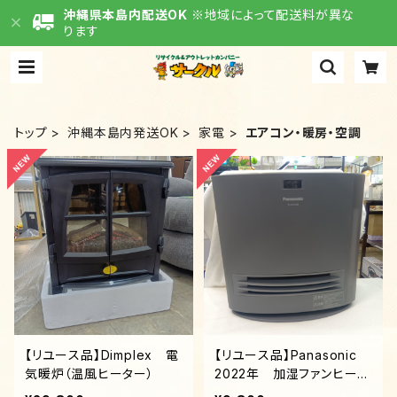
沖縄県本島内配送OK
※地域によって配送料が異な
ります
トップ
沖縄本島内発送OK
家電
エアコン・暖房・空調
【リユース品】Dimplex 電
【リユース品】Panasonic
気暖炉（温風ヒーター）
2022年 加湿ファンヒータ
ー