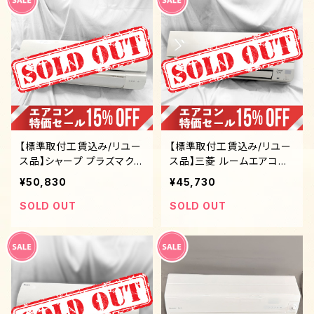
【標準取付工賃込み/リユー
【標準取付工賃込み/リユー
ス品】シャープ プラズマクラ
ス品】三菱 ルームエアコン
スター搭載 7〜10畳
（6畳〜9畳用）GEシリーズ
¥50,830
¥45,730
霧ヶ峰 2020年モデル
SOLD OUT
SOLD OUT