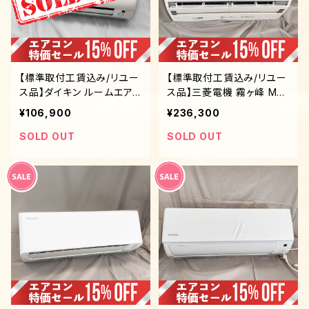
【標準取付工賃込み/リユー
【標準取付工賃込み/リユー
ス品】ダイキン ルームエア
ス品】三菱電機 霧ヶ峰 MSZ
コン 15畳〜18畳対応
-EM8022E1S-W 8.0kW 2
¥106,900
¥236,300
6畳 200V ムーブアイmirA.
I. 自動お掃除
SOLD OUT
SOLD OUT