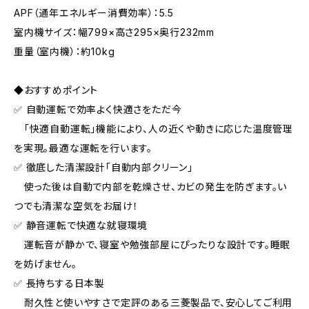
APF（通年エネルギー消費効率）：5.5
室内機サイズ：幅799×高さ295×奥行232mm
重量（室内機）：約10kg
◆おすすめポイント
✅ 自動運転で効率よく快適さをただ今
「快適自動運転」機能により、人の近くや動きに応じた温度管理
を実現。最適な運転を行います。
✅ 徹底した清潔設計「自動内部クリーン」
使った後は自動で内部を乾燥させ、カビの発生を防ぎます。い
つでも清潔な空気をお届け！
✅ 静音運転で快適な就寝環境
運転音が静かで、寝室や勉強部屋にぴったりな設計です。睡眠
を妨げません。
✅ 長持ちする日本製
耐久性と使いやすさで定評のある三菱製品で、安心してご利用