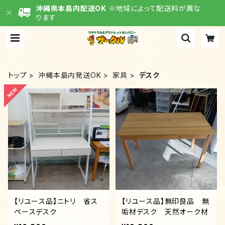
沖縄県本島内配送OK
※地域によって配送料が異な
ります
トップ
沖縄本島内発送OK
家具
デスク
【リユース品】ニトリ 省ス
【リユース品】無印良品 無
ペースデスク
垢材デスク 天然オーク材