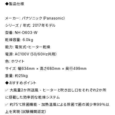
◆製品仕様
メーカー: パナソニック（Panasonic）
シリーズ / 年式: 2017年モデル
型番: NH-D603-W
乾燥容量: 6.0kg
能力: 電気式・ヒーター乾燥
電源: AC100V（50/60Hz共用）
色: ホワイト
サイズ: 幅634mm × 高さ680mm × 奥行499mm
重量: 約25kg
◆おすすめポイント
✅ 大風量2か所送風 - ヒーターと吹き出し口をそれぞれ2か所
に搭載した効率的な乾燥システム
✅ 約75℃除菌機能 - 加熱温風による除菌で菌の減少率99％以
上を実現（試験機関認定）